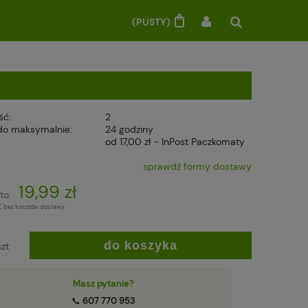
(PUSTY)
ść:
2
do maksymalnie:
24 godziny
od 17,00 zł
- InPost Paczkomaty
sprawdź formy dostawy
19,99 zł
to:
T, bez kosztów dostawy
do koszyka
szt
Masz pytanie?
📞
607 770 953