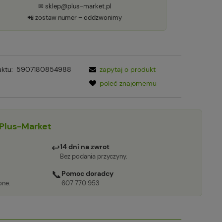
✉ sklep@plus-market.pl
📲 zostaw numer – oddzwonimy
ktu:
5907180854988
zapytaj o produkt
poleć znajomemu
Plus-Market
↩
14 dni na zwrot
Bez podania przyczyny.
📞
Pomoc doradcy
one.
607 770 953