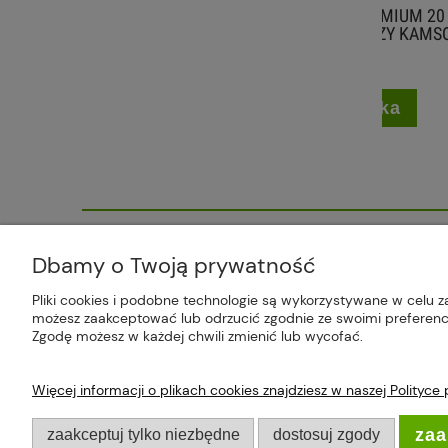
TABLETKI SOLNE PREMIUM 20 KG
GRES L
SÓL DO ZMIĘKCZACZY KAMSOL
47,99 zł
do koszyka
Plus Market Sp. z o.o. | Zakręcie 2K
Dbamy o Twoją prywatność
Pliki cookies i podobne technologie są wykorzystywane w celu z
możesz zaakceptować lub odrzucić zgodnie ze swoimi preferencj
Zgodę możesz w każdej chwili zmienić lub wycofać.
Więcej informacji o plikach cookies znajdziesz w naszej Polityce
O FIRMIE
PŁATNO
zaa
zaakceptuj tylko niezbędne
dostosuj zgody
O nas
Formy pł