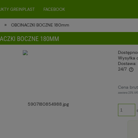
KTY GREINPLAST
FACEBOOK
»
e
OBCINACZKI BOCZNE 180mm
ACZKI BOCZNE 180MM
Dostępno
Wysyłka 
Dostawa:
24/7
Cena nie zawiera ewentualnych kosztów
Cena brut
płatności
zawiera 23% VA