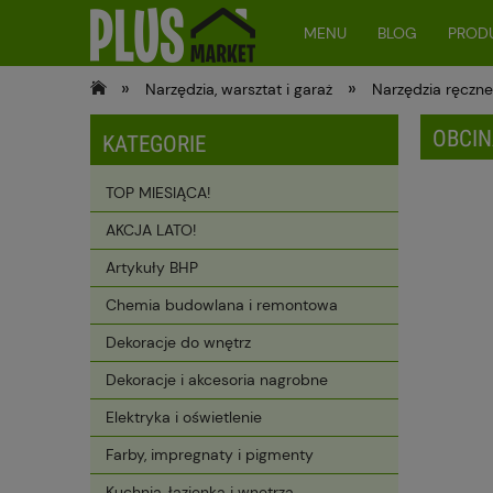
MENU
BLOG
PRODU
»
»
Narzędzia, warsztat i garaż
Narzędzia ręczn
OBCIN
KATEGORIE
TOP MIESIĄCA!
AKCJA LATO!
Artykuły BHP
Chemia budowlana i remontowa
Dekoracje do wnętrz
Dekoracje i akcesoria nagrobne
Elektryka i oświetlenie
Farby, impregnaty i pigmenty
Kuchnia, łazienka i wnętrza