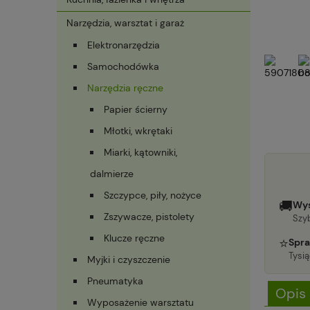
Narzędzia, warsztat i garaż
Elektronarzędzia
Samochodówka
Narzędzia ręczne
Papier ścierny
Młotki, wkrętaki
Miarki, kątowniki,
dalmierze
Szczypce, piły, nożyce
🚚
Wys
Zszywacze, pistolety
Szyb
Klucze ręczne
⭐
Spra
Tysi
Myjki i czyszczenie
Pneumatyka
Opis
Wyposażenie warsztatu