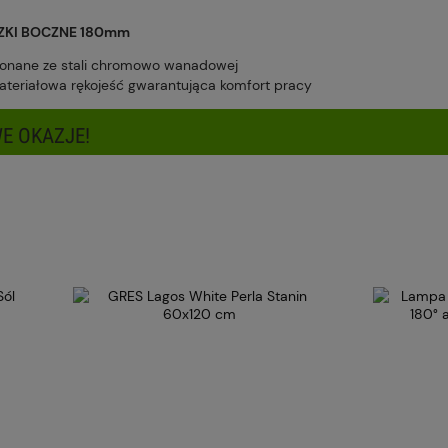
Cena nie zawiera ewentualnych kosztów
ZKI BOCZNE 180mm
płatności
onane ze stali chromowo wanadowej
ateriałowa rękojeść gwarantująca komfort pracy
E OKAZJE!