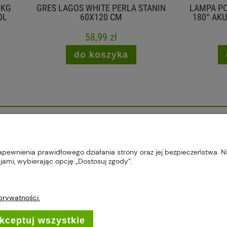
AGOS WHITE PERLA STANIN
LAMPA PODŁOGOWA LED 6
60X120 CM
180° AKUMULATOROWA C
58,99 zł
99,00 zł
do koszyka
do koszyka
, 22-300 Krasnystaw, woj. lubelskie | sklep@plus-market.pl
apewnienia prawidłowego działania strony oraz jej bezpieczeństwa. Ni
ami, wybierając opcję „Dostosuj zgody”.
 prywatności.
ŚCI I DOSTAWA
INFORMACJE
kceptuj wszystkie
atności
Regulaminy