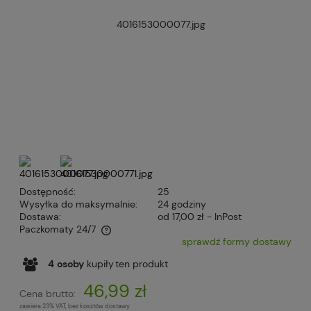
Dostępność:
25
Wysyłka do maksymalnie:
24 godziny
Dostawa:
od 17,00 zł
- InPost
Paczkomaty 24/7
sprawdź formy dostawy
Cena nie zawiera ewentualnych kosztów płatności
4
osoby
kupiły
ten produkt
46,99 zł
Cena brutto:
zawiera 23% VAT, bez kosztów dostawy