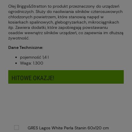
Olej Briggs&Stratton to produkt przeznaczony do urządzeń
ogrodniczych. Służy do naoliwiania silników czterosuwowych
chłodzonych powietrzem, które stanowią napęd w
kosiarkach spalinowych, glebogryzarkach, mikrociągnikach
itp. Zawiera dodatki, które zapobiegają powstawaniu
osadów wewnątrz silników urządzeń, co zapewnia im dłuższą
żywotność.
Dane Techniczne:
pojemność 1,4 l
Waga: 1.300
HITOWE OKAZJE!