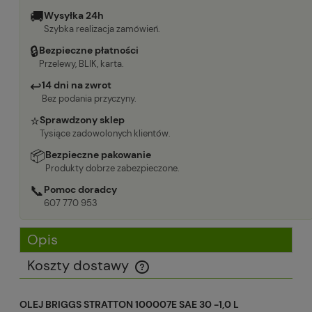
🚚
Wysyłka 24h
Szybka realizacja zamówień.
🔒
Bezpieczne płatności
Przelewy, BLIK, karta.
↩
14 dni na zwrot
Bez podania przyczyny.
⭐
Sprawdzony sklep
Tysiące zadowolonych klientów.
📦
Bezpieczne pakowanie
Produkty dobrze zabezpieczone.
📞
Pomoc doradcy
607 770 953
Opis
Koszty dostawy
Cena nie zawiera ewentualnych kosztów płatności
OLEJ BRIGGS STRATTON 100007E SAE 30 -1,0 L