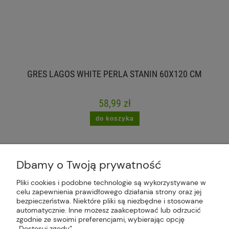
GRES LAGOS WHITE PERLA STANIN 60X120 CM
58,99 zł
do koszyka
Dbamy o Twoją prywatność
Pliki cookies i podobne technologie są wykorzystywane w
celu zapewnienia prawidłowego działania strony oraz jej
Plus Market Sp. z o.o. | Zakręcie 2K, 22-300
bezpieczeństwa. Niektóre pliki są niezbędne i stosowane
Krasnystaw, woj. lubelskie | sklep@plus-market.pl
automatycznie. Inne możesz zaakceptować lub odrzucić
| tel: 607 770 953 | NIP: 5170405164
zgodnie ze swoimi preferencjami, wybierając opcję
„Dostosuj zgody”.