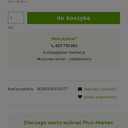
(1
szt
=
46,99 zł
)
do koszyka
szt
Masz pytanie?
📞
607 770 953
✉ sklep@plus-market.pl
📲 zostaw numer – oddzwonimy
Kod produktu:
4016153000077
zapytaj o produkt
poleć znajomemu
Dlaczego warto wybrać Plus-Market