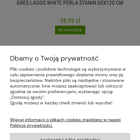
GRES LAGOS WHITE PERLA STANIN 60X120 CM
58,99 zł
do koszyka
Dbamy o Twoją prywatność
Pliki cookies i podobne technologie są wykorzystywane w
celu zapewnienia prawidłowego działania strony oraz jej
Plus Market Sp. z o.o. | Zakręcie 2K, 22-300
bezpieczeństwa. Niektóre pliki są niezbędne i stosowane
Krasnystaw, woj. lubelskie | sklep@plus-market.pl
automatycznie. Inne możesz zaakceptować lub odrzucić
| tel: 607 770 953 | NIP: 5170405164
zgodnie ze swoimi preferencjami, wybierając opcję
„Dostosuj zgody”.
Zgodę możesz w każdej chwili zmienić lub wycofać.
Więcej informacji o plikach cookies znajdziesz w naszej
Polityce prywatności.
O FIRMIE
zaakceptuj tylko niezbędne