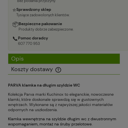
Bez podania przyczyny.
⭐
Sprawdzony sklep
Tysiące zadowolonych klientów.
📦
Bezpieczne pakowanie
Produkty dobrze zabezpieczone.
📞
Pomoc doradcy
607 770 953
Opis
Koszty dostawy
Cena nie zawiera ewentualnych kosztów płatności
PARVA klamka na długim szyldzie WC
Kolekcja Parva marki Kuchinox to eleganckie, nowoczesne
klamki, które doskonale sprawdzą się w gustownych
wnętrzach. Wykonane są z najwyższej jakości materiałów
odpornych na uszkodzenia.
Klamka wewnętrzna na szyldzie długim wc z dwustronnym
wspomaganiem, montaż na śruby przelotowe.