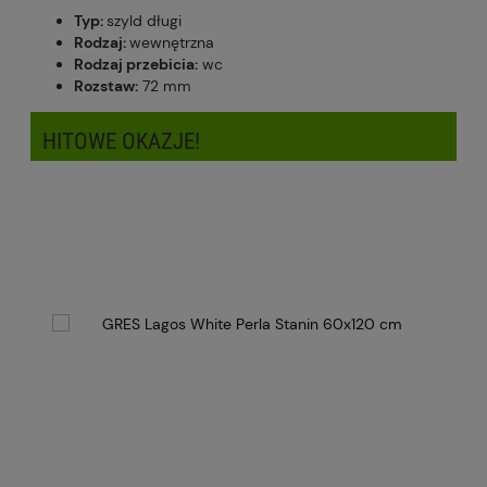
Typ:
szyld długi
Rodzaj:
wewnętrzna
Rodzaj przebicia:
wc
Rozstaw:
72 mm
HITOWE OKAZJE!