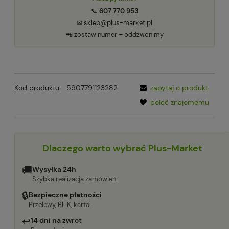
📞
607 770 953
✉ sklep@plus-market.pl
📲 zostaw numer – oddzwonimy
Kod produktu:
5907791123282
zapytaj o produkt
poleć znajomemu
Dlaczego warto wybrać Plus-Market
🚚
Wysyłka 24h
Szybka realizacja zamówień.
🔒
Bezpieczne płatności
Przelewy, BLIK, karta.
↩
14 dni na zwrot