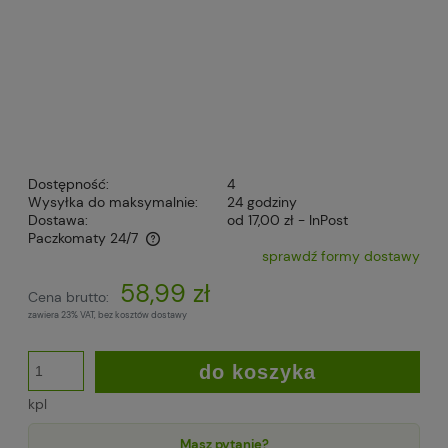
Dostępność:
4
Wysyłka do maksymalnie:
24 godziny
Dostawa:
od 17,00 zł
- InPost
Paczkomaty 24/7
sprawdź formy dostawy
Cena nie zawiera ewentualnych kosztów płatności
58,99 zł
Cena brutto:
zawiera 23% VAT, bez kosztów dostawy
do koszyka
kpl
Masz pytanie?