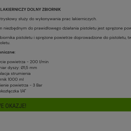
Cena nie zawiera ewentualnych kosztów
 LAKIERNICZY DOLNY ZBIORNIK
płatności
natryskowy służy do wykonywania prac lakierniczych.
m niezbędnym do prawidłowego działania pistoletu jest sprężone pow
zbiornika pistoletu i sprężone powietrze doprowadzone do pistoletu, t
oletu.
hniczne:
ycie powietrza - 200 l/min
miar dyszy: Ø1,5 mm
ulacja strumienia
ornik 1000 ml
ienie powietrza - 3 Bar
kozłączka 1/4"
E OKAZJE!