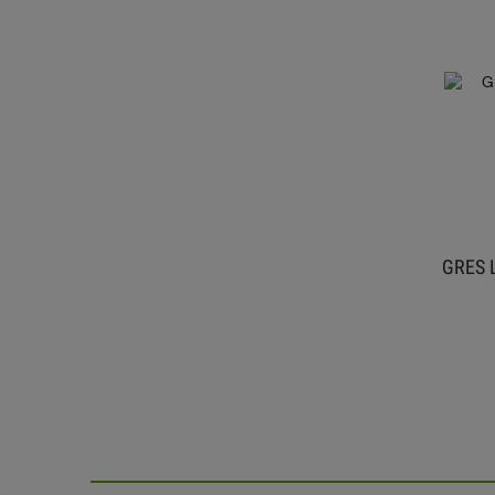
TABLETKI SOLNE PREMIUM 20 KG
GRES L
SÓL DO ZMIĘKCZACZY KAMSOL
47,99 zł
do koszyka