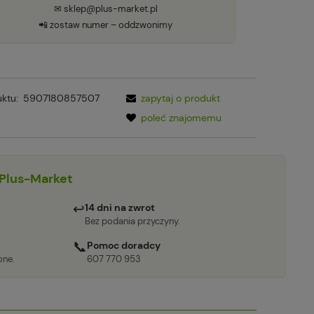
✉ sklep@plus-market.pl
📲 zostaw numer – oddzwonimy
ktu:
5907180857507
zapytaj o produkt
poleć znajomemu
Plus-Market
↩
14 dni na zwrot
Bez podania przyczyny.
📞
Pomoc doradcy
one.
607 770 953