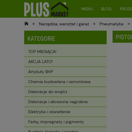
MENU
BLOG
PRODU
»
»
»
Narzędzia, warsztat i garaż
Pneumatyka
PISTO
KATEGORIE
TOP MIESIĄCA!
AKCJA LATO!
Artykuły BHP
Chemia budowlana i remontowa
Dekoracje do wnętrz
Dekoracje i akcesoria nagrobne
Elektryka i oświetlenie
Farby, impregnaty i pigmenty
Kuchnia, łazienka i wnętrza