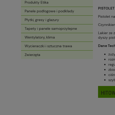
Produkty Etika
PISTOLET
Panele podłogowe i podkłady
Pistolet 
Płytki, gresy i glazury
Czynnikie
Tapety i panele samoprzylepne
Lakier ze 
Wentylatory, klima
dyszy pist
Dane Tec
Wycieraczki i sztuczna trawa
zuż
Zwierzęta
roz
reg
zbi
ciśn
szyb
HITOW