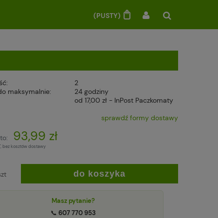
(PUSTY)
ść:
2
do maksymalnie:
24 godziny
od 17,00 zł
- InPost Paczkomaty
sprawdź formy dostawy
93,99 zł
to:
T, bez kosztów dostawy
do koszyka
szt
Masz pytanie?
📞
607 770 953