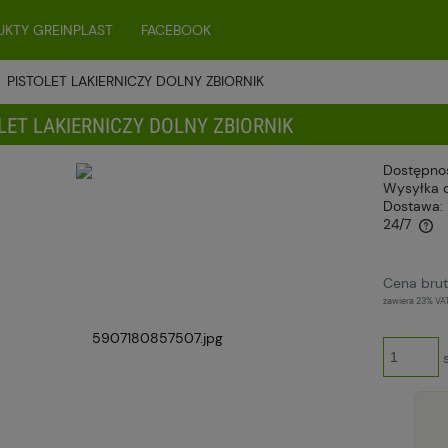
KTY GREINPLAST
FACEBOOK
PISTOLET LAKIERNICZY DOLNY ZBIORNIK
LET LAKIERNICZY DOLNY ZBIORNIK
Dostępno
Wysyłka 
Dostawa:
24/7
Cena nie zawiera ewentualnych kosztów
Cena brut
płatności
zawiera 23% VA