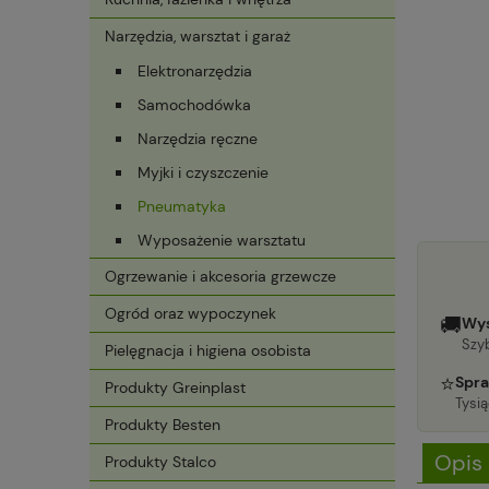
Narzędzia, warsztat i garaż
Elektronarzędzia
Samochodówka
Narzędzia ręczne
Myjki i czyszczenie
Pneumatyka
Wyposażenie warsztatu
Ogrzewanie i akcesoria grzewcze
Ogród oraz wypoczynek
🚚
Wys
Szyb
Pielęgnacja i higiena osobista
⭐
Spra
Produkty Greinplast
Tysi
Produkty Besten
Opis
Produkty Stalco