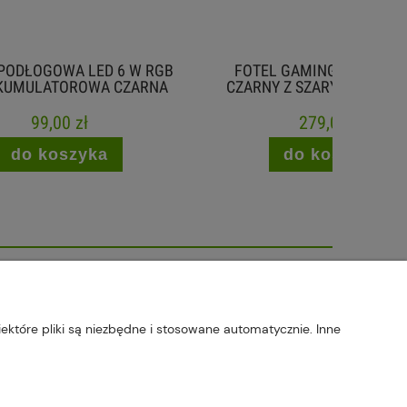
 W RGB
FOTEL GAMINGOWY ARAGON
SEK
ZARNA
CZARNY Z SZARYMI AKCENTAMI
WYŚWI
279,00 zł
do koszyka
 | tel: 607 770 953 | NIP: 5170405164
ektóre pliki są niezbędne i stosowane automatycznie. Inne