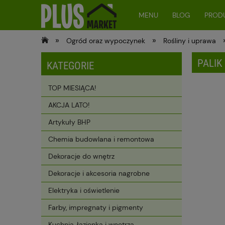
MENU
BLOG
PRODU
»
»
Ogród oraz wypoczynek
Rośliny i uprawa
PALIK
KATEGORIE
TOP MIESIĄCA!
AKCJA LATO!
Artykuły BHP
Chemia budowlana i remontowa
Dekoracje do wnętrz
Dekoracje i akcesoria nagrobne
Elektryka i oświetlenie
Farby, impregnaty i pigmenty
Kuchnia, łazienka i wnętrza