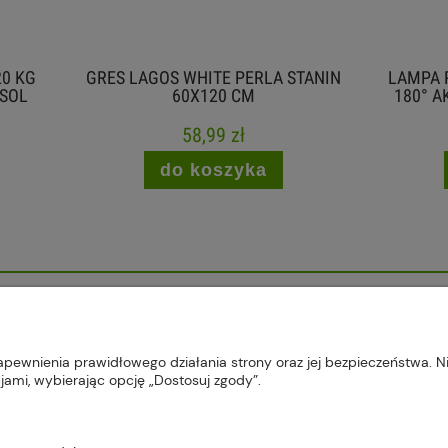
AGOS WHITE PERLA STANIN
LAMPA PODŁOGOWA LED 6
60X120 CM
180° AKUMULATOROWA C
58,99 zł
99,00 zł
do koszyka
do koszyka
, 22-300 Krasnystaw, woj. lubelskie | sklep@plus-market.pl
apewnienia prawidłowego działania strony oraz jej bezpieczeństwa. Ni
ami, wybierając opcję „Dostosuj zgody”.