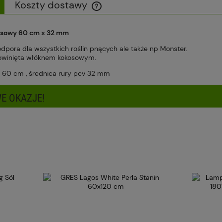
Koszty dostawy
Cena nie zawiera ewentualnych kosztów
osowy 60 cm x 32 mm
płatności
odpora dla wszystkich roślin pnących ale także np Monster.
owinięta włóknem kokosowym.
 60 cm , średnica rury pcv 32 mm
E OKAZJE!