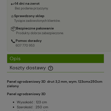
↩
14 dni na zwrot
Bez podania przyczyny.
⭐
Sprawdzony sklep
Tysiące zadowolonych klientów.
📦
Bezpieczne pakowanie
Produkty dobrze zabezpieczone.
📞
Pomoc doradcy
607 770 953
Opis
Koszty dostawy
Cena nie zawiera ewentualnych kosztów płatności
Panel ogrodzeniowy 3D drut 3,2 mm, wym. 123cmx250cm
zielony
Panel ogrodzeniowy 3D
Wysokość : 123 cm
Szerokość : 250 cm