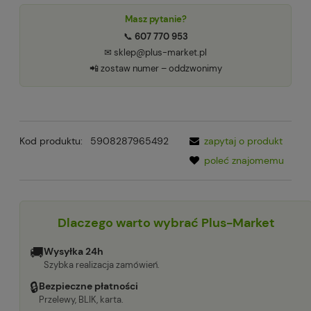
Masz pytanie?
📞
607 770 953
✉ sklep@plus-market.pl
📲 zostaw numer – oddzwonimy
Kod produktu:
5908287965492
zapytaj o produkt
poleć znajomemu
Dlaczego warto wybrać Plus-Market
🚚
Wysyłka 24h
Szybka realizacja zamówień.
🔒
Bezpieczne płatności
Przelewy, BLIK, karta.