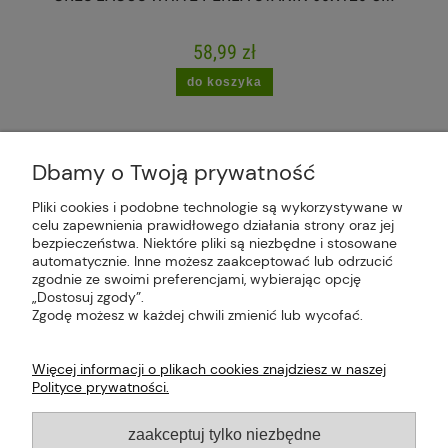
58,99 zł
do koszyka
Dbamy o Twoją prywatność
Pliki cookies i podobne technologie są wykorzystywane w
celu zapewnienia prawidłowego działania strony oraz jej
Plus Market Sp. z o.o. | Zakręcie 2K, 22-300
bezpieczeństwa. Niektóre pliki są niezbędne i stosowane
Krasnystaw, woj. lubelskie | sklep@plus-market.pl
automatycznie. Inne możesz zaakceptować lub odrzucić
| tel: 607 770 953 | NIP: 5170405164
zgodnie ze swoimi preferencjami, wybierając opcję
„Dostosuj zgody”.
Zgodę możesz w każdej chwili zmienić lub wycofać.
Więcej informacji o plikach cookies znajdziesz w naszej
Polityce prywatności.
O FIRMIE
zaakceptuj tylko niezbędne