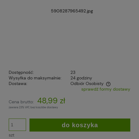
Dostępność:
23
Wysyłka do maksymalnie:
24 godziny
Dostawa:
Odbiór Osobisty
sprawdź formy dostawy
Cena nie zawiera ewentualnych kosztów płatności
48,99 zł
Cena brutto:
zawiera 23% VAT, bez kosztów dostawy
do koszyka
szt