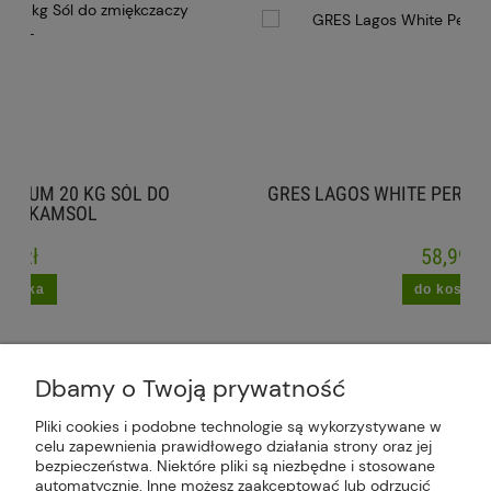
 DO
GRES LAGOS WHITE PERLA STANIN 60X120 C
58,99 zł
do koszyka
Dbamy o Twoją prywatność
Pliki cookies i podobne technologie są wykorzystywane w
celu zapewnienia prawidłowego działania strony oraz jej
Plus Market Sp. z o.o. | Zakręcie 2K, 22-300
bezpieczeństwa. Niektóre pliki są niezbędne i stosowane
Krasnystaw, woj. lubelskie | sklep@plus-market.pl
automatycznie. Inne możesz zaakceptować lub odrzucić