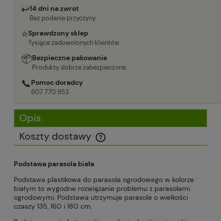
↩
14 dni na zwrot
Bez podania przyczyny.
⭐
Sprawdzony sklep
Tysiące zadowolonych klientów.
📦
Bezpieczne pakowanie
Produkty dobrze zabezpieczone.
📞
Pomoc doradcy
607 770 953
Opis
Koszty dostawy
Cena nie zawiera ewentualnych kosztów płatności
Podstawa parasola biała
Podstawa plastikowa do parasola ogrodowego w kolorze
białym to wygodne rozwiązanie problemu z parasolami
ogrodowymi. Podstawa utrzymuje parasole o wielkości
czaszy 135, 160 i 180 cm.