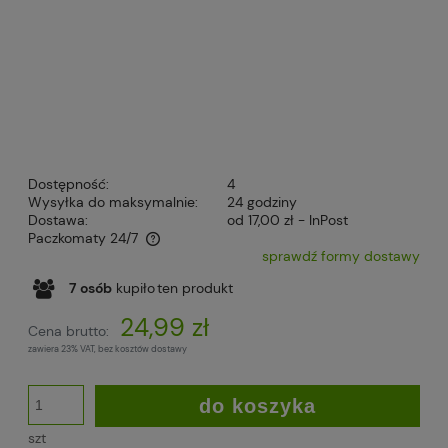
Dostępność:
4
Wysyłka do maksymalnie:
24 godziny
Dostawa:
od 17,00 zł
- InPost
Paczkomaty 24/7
sprawdź formy dostawy
Cena nie zawiera ewentualnych kosztów płatności
7
osób
kupiło
ten produkt
24,99 zł
Cena brutto:
zawiera 23% VAT, bez kosztów dostawy
do koszyka
szt