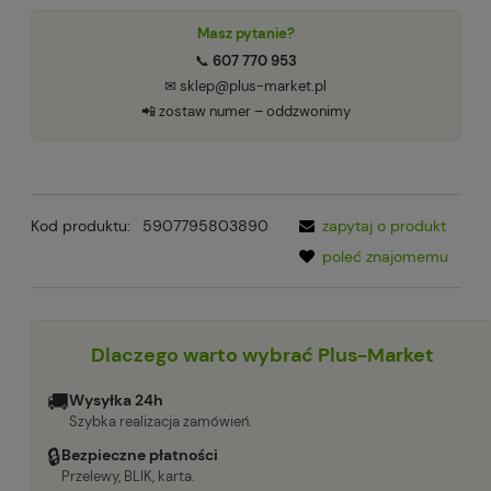
Masz pytanie?
📞
607 770 953
✉ sklep@plus-market.pl
📲 zostaw numer – oddzwonimy
Kod produktu:
5907795803890
zapytaj o produkt
poleć znajomemu
Dlaczego warto wybrać Plus-Market
🚚
Wysyłka 24h
Szybka realizacja zamówień.
🔒
Bezpieczne płatności
Przelewy, BLIK, karta.