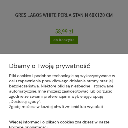
GRES LAGOS WHITE PERLA STANIN 60X120 CM
58,99 zł
do koszyka
Dbamy o Twoją prywatność
Pliki cookies i podobne technologie są wykorzystywane w
celu zapewnienia prawidłowego działania strony oraz jej
Plus Market Sp. z o.o. | Zakręcie 2K, 22-300
bezpieczeństwa. Niektóre pliki są niezbędne i stosowane
Krasnystaw, woj. lubelskie | sklep@plus-market.pl
automatycznie. Inne możesz zaakceptować lub odrzucić
| tel: 607 770 953 | NIP: 5170405164
zgodnie ze swoimi preferencjami, wybierając opcję
„Dostosuj zgody”.
Zgodę możesz w każdej chwili zmienić lub wycofać.
Więcej informacji o plikach cookies znajdziesz w naszej
Polityce prywatności.