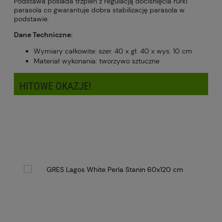
Podstawa posiada trzpień z regulacją dociśnięcia rurki
parasola co gwarantuje dobra stabilizację parasola w
podstawie.
Dane Techniczne:
Wymiary całkowite: szer. 40 x gł. 40 x wys. 10 cm
Materiał wykonania: tworzywo sztuczne
HITOWE OKAZJE!