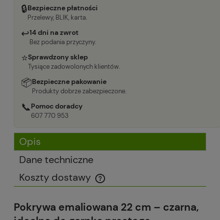
🔒
Bezpieczne płatności
Przelewy, BLIK, karta.
↩
14 dni na zwrot
Bez podania przyczyny.
⭐
Sprawdzony sklep
Tysiące zadowolonych klientów.
📦
Bezpieczne pakowanie
Produkty dobrze zabezpieczone.
📞
Pomoc doradcy
607 770 953
Opis
Dane techniczne
Koszty dostawy
Cena nie zawiera ewentualnych kosztów płatności
Pokrywa emaliowana 22 cm – czarna,