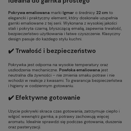
idealna do garnka prostego
Pokrywa emaliowana
marki
Igmar
o średnicy
22 cm
to
elegancki i praktyczny element, który doskonale uzupełnia
garnki emaliowane z tej serii. Wykonana z wysokiej jakości
stali i pokryta czarną, błyszczącą emalią, zapewnia trwałość,
bezpieczeństwo użytkowania i łatwe czyszczenie. Klasyczny
design pasuje do każdego stylu kuchni.
✔️ Trwałość i bezpieczeństwo
Pokrywka jest odporna na wysokie temperatury oraz
uszkodzenia mechaniczne.
Powłoka emaliowana
jest
neutralna dla żywności – nie zmienia smaku potraw i nie
wchodzi w reakcje z kwasami. To gwarancja bezpieczeństwa
i higieny w codziennym gotowaniu.
✔️ Efektywne gotowanie
Użycie pokrywki skraca czas gotowania, zatrzymuje ciepło i
wilgoć wewnątrz garnka, a potrawy zachowują więcej
aromatu. Idealnie sprawdzi się podczas gotowania, duszenia
oraz pasteryzacji.