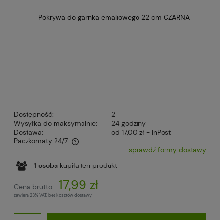
Dostępność:
2
Wysyłka do maksymalnie:
24 godziny
Dostawa:
od 17,00 zł
- InPost
Paczkomaty 24/7
sprawdź formy dostawy
Cena nie zawiera ewentualnych kosztów płatności
1
osoba
kupiła
ten produkt
17,99 zł
Cena brutto:
zawiera 23% VAT, bez kosztów dostawy