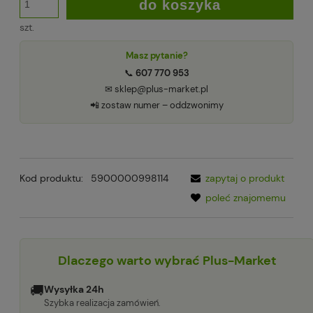
do koszyka
szt.
Masz pytanie?
📞
607 770 953
✉ sklep@plus-market.pl
📲 zostaw numer – oddzwonimy
Kod produktu:
5900000998114
zapytaj o produkt
poleć znajomemu
Dlaczego warto wybrać Plus-Market
🚚
Wysyłka 24h
Szybka realizacja zamówień.