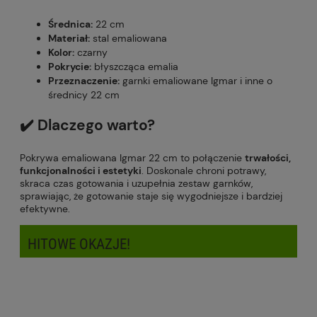
Średnica:
22 cm
Materiał:
stal emaliowana
Kolor:
czarny
Pokrycie:
błyszcząca emalia
Przeznaczenie:
garnki emaliowane Igmar i inne o
średnicy 22 cm
✔️ Dlaczego warto?
Pokrywa emaliowana Igmar 22 cm to połączenie
trwałości,
funkcjonalności i estetyki
. Doskonale chroni potrawy,
skraca czas gotowania i uzupełnia zestaw garnków,
sprawiając, że gotowanie staje się wygodniejsze i bardziej
efektywne.
HITOWE OKAZJE!