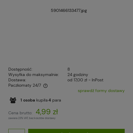
Dostępność:
8
Wysyłka do maksymalnie:
24 godziny
Dostawa:
od 17,00 zł
- InPost
Paczkomaty 24/7
sprawdź formy dostawy
Cena nie zawiera ewentualnych kosztów płatności
1
osoba
kupiła
4
para
4,99 zł
Cena brutto:
zawiera 23% VAT, bez kosztów dostawy