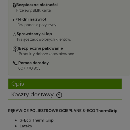
🔒
Bezpieczne płatności
Przelewy, BLIK, karta.
↩
14 dni na zwrot
Bez podania przyczyny.
⭐
Sprawdzony sklep
Tysiące zadowolonych klientów.
📦
Bezpieczne pakowanie
Produkty dobrze zabezpieczone.
📞
Pomoc doradcy
607 770 953
Opis
Koszty dostawy
Cena nie zawiera ewentualnych kosztów płatności
RĘKAWICE POLIESTROWE OCIEPLANE S-ECO ThermGrip
S-Eco Therm Grip
Lateks