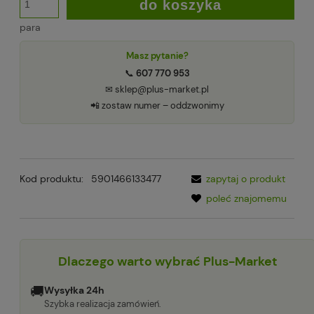
do koszyka
para
Masz pytanie?
📞
607 770 953
✉ sklep@plus-market.pl
📲 zostaw numer – oddzwonimy
Kod produktu:
5901466133477
zapytaj o produkt
poleć znajomemu
Dlaczego warto wybrać Plus-Market
🚚
Wysyłka 24h
Szybka realizacja zamówień.