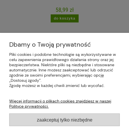
58,99 zł
do koszyka
Dbamy o Twoją prywatność
Pliki cookies i podobne technologie są wykorzystywane w
celu zapewnienia prawidłowego działania strony oraz jej
Plus Market Sp. z o.o. | Zakręcie 2K, 22-300
bezpieczeństwa. Niektóre pliki są niezbędne i stosowane
Krasnystaw, woj. lubelskie | sklep@plus-market.pl
automatycznie. Inne możesz zaakceptować lub odrzucić
| tel: 607 770 953 | NIP: 5170405164
zgodnie ze swoimi preferencjami, wybierając opcję
„Dostosuj zgody”.
Zgodę możesz w każdej chwili zmienić lub wycofać.
Więcej informacji o plikach cookies znajdziesz w naszej
Polityce prywatności.
O FIRMIE
zaakceptuj tylko niezbędne