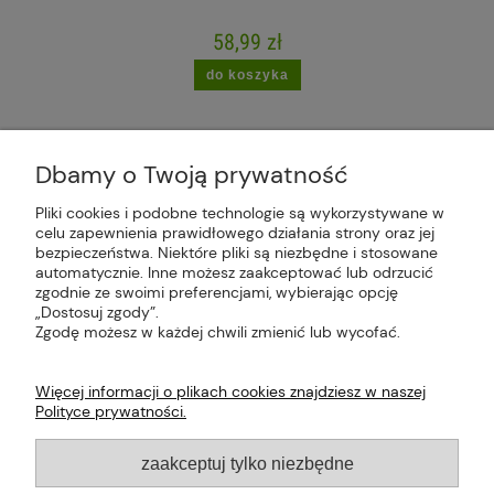
58,99 zł
do koszyka
Dbamy o Twoją prywatność
Pliki cookies i podobne technologie są wykorzystywane w
celu zapewnienia prawidłowego działania strony oraz jej
Plus Market Sp. z o.o. | Zakręcie 2K, 22-300
bezpieczeństwa. Niektóre pliki są niezbędne i stosowane
Krasnystaw, woj. lubelskie | sklep@plus-market.pl
automatycznie. Inne możesz zaakceptować lub odrzucić
| tel: 607 770 953 | NIP: 5170405164
zgodnie ze swoimi preferencjami, wybierając opcję
„Dostosuj zgody”.
Zgodę możesz w każdej chwili zmienić lub wycofać.
Więcej informacji o plikach cookies znajdziesz w naszej
Polityce prywatności.
O FIRMIE
zaakceptuj tylko niezbędne