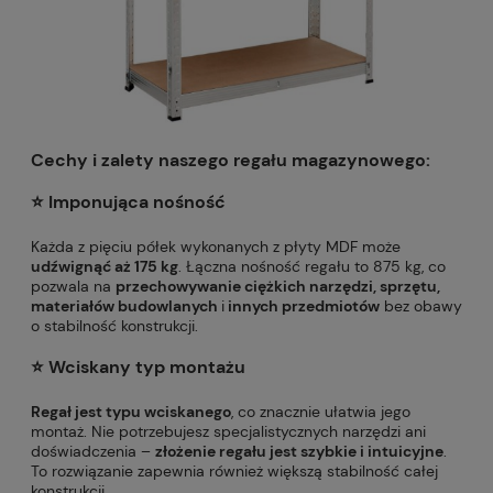
Cechy i zalety nasze
go regału magazynowego:
⭐️ Imponująca nośność
Każda z pięciu półek wykonanych z płyty MDF może
udźwignąć aż 175 kg
. Łączna nośność regału to 875 kg, co
pozwala na
przechowywanie ciężkich narzędzi, sprzętu,
materiałów budowlanych
i
innych przedmiotów
bez obawy
o stabilność konstrukcji.
⭐️ Wciskany typ montażu
Regał jest typu wciskanego
, co znacznie ułatwia jego
montaż. Nie potrzebujesz specjalistycznych narzędzi ani
doświadczenia –
złożenie regału jest szybkie i intuicyjne
.
To rozwiązanie zapewnia również większą stabilność całej
konstrukcji.