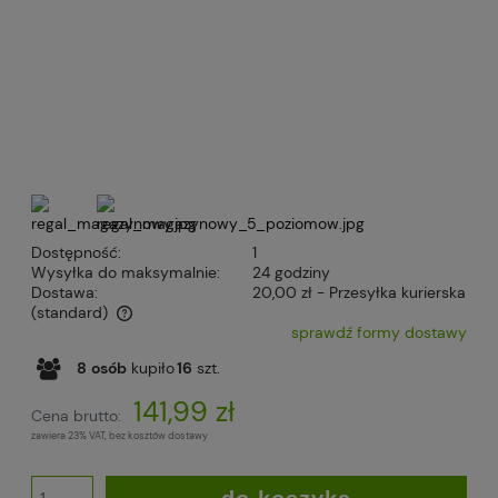
Dostępność:
1
Wysyłka do maksymalnie:
24 godziny
Dostawa:
20,00 zł
- Przesyłka kurierska
(standard)
sprawdź formy dostawy
Cena nie zawiera ewentualnych kosztów płatności
8
osób
kupiło
16
szt.
141,99 zł
Cena brutto:
zawiera 23% VAT, bez kosztów dostawy