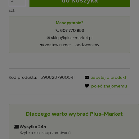
do koszyka
szt.
Masz pytanie?
📞
607 770 953
✉ sklep@plus-market.pl
📲 zostaw numer – oddzwonimy
Kod produktu:
5908287960541
zapytaj o produkt
poleć znajomemu
Dlaczego warto wybrać Plus-Market
🚚
Wysyłka 24h
Szybka realizacja zamówień.