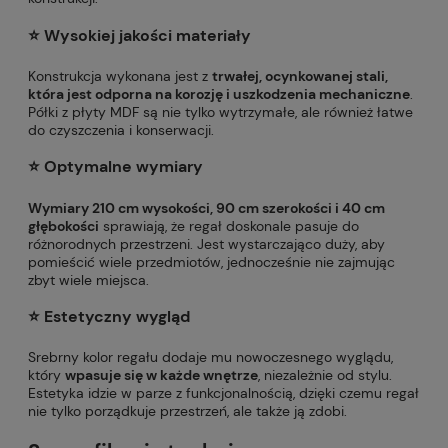
⭐️ Wysokiej jakości materiały
Konstrukcja wykonana jest z
trwałej, ocynkowanej stali,
która jest odporna na korozję i uszkodzenia mechaniczne
.
Półki z płyty MDF są nie tylko wytrzymałe, ale również łatwe
do czyszczenia i konserwacji.
⭐️ Optymalne wymiary
Wymiary 210 cm wysokości, 90 cm szerokości i 40 cm
głębokości
sprawiają, że regał doskonale pasuje do
różnorodnych przestrzeni. Jest wystarczająco duży, aby
pomieścić wiele przedmiotów, jednocześnie nie zajmując
zbyt wiele miejsca.
⭐️ Estetyczny wygląd
Srebrny kolor regału dodaje mu nowoczesnego wyglądu,
który
wpasuje się w każde wnętrze
, niezależnie od stylu.
Estetyka idzie w parze z funkcjonalnością, dzięki czemu regał
nie tylko porządkuje przestrzeń, ale także ją zdobi.