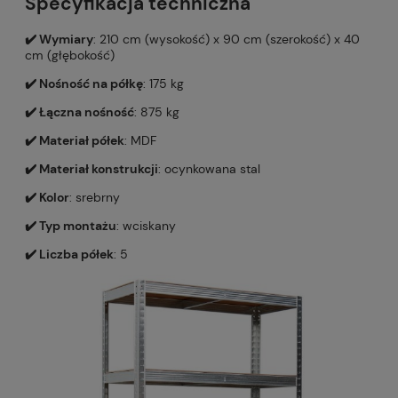
Specyfikacja techniczna
✔️ Wymiary
: 210 cm (wysokość) x 90 cm (szerokość) x 40
cm (głębokość)
✔️ Nośność na półkę
: 175 kg
✔️ Łączna nośność
: 875 kg
✔️ Materiał półek
: MDF
✔️ Materiał konstrukcji
: ocynkowana stal
✔️ Kolor
: srebrny
✔️ Typ montażu
: wciskany
✔️ Liczba półek
: 5