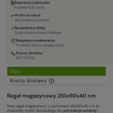
🔒
Bezpieczne płatności
Przelewy, BLIK, karta.
↩
14 dni na zwrot
Bez podania przyczyny.
⭐
Sprawdzony sklep
Tysiące zadowolonych klientów.
📦
Bezpieczne pakowanie
Produkty dobrze zabezpieczone.
📞
Pomoc doradcy
607 770 953
Opis
Koszty dostawy
Cena nie zawiera ewentualnych kosztów płatności
Regał magazynowy 210x90x40 cm
Nasz regał magazynowy o wymiarach 210x90x40 cm to
doskonały wybór dla każdego, kto
potrzebuje solidnej i