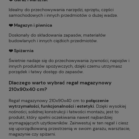
Idealny do przechowywania narzędzi, sprzętu, części
samochodowych i innych przedmiotów o dużej wadze.
❤️ Magazyn i piwnica
Doskonały do składowania zapasów, materiałów
budowlanych i innych ciężkich przedmiotów.
❤️ Spiżarnia
Świetnie nadaje się do przechowywania żywności, napojów i
innych produktów spożywczych, dzięki czemu utrzymasz
porządek i łatwy dostęp do zapasów.
Dlaczego warto wybrać regał magazynowy
210x90x40 cm?
Regał magazynowy 210x90x40 cm to
połączenie
wytrzymałości, funkcjonalności
i
estetyki
. Dzięki wysokiej
nośności, solidnej konstrukcji i łatwości montażu, jest to
produkt, który spełni oczekiwania nawet najbardziej
wymagających użytkowników. Zainwestuj w ten regał i ciesz
się uporządkowaną przestrzenią w swoim garażu, warsztacie,
magazynie czy spiżarni.