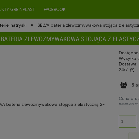
KTY GREINPLAST
FACEBOOK
»
terie, natryski
SELVA bateria zlewozmywakowa stojąca z elastyc
 BATERIA ZLEWOZMYWAKOWA STOJĄCA Z ELASTYCZ
Dostępno
Wysyłka 
Dostawa:
24/7
Cena nie zawiera ewentualnych kosztów
5
o
płatności
Cena brut
zawiera 23% VA