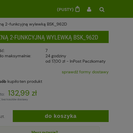
(PUSTY)
zną 2-funkcyjną wylewką BSK_962D
NĄ 2-FUNKCYJNĄ WYLEWKĄ BSK_962D
ść:
7
do maksymalnie:
24 godziny
od 17,00 zł
- InPost Paczkomaty
sprawdź formy dostawy
sób
kupiło
ten produkt
132,99 zł
to:
T, bez kosztów dostawy
do koszyka
szt.
Masz pytanie?