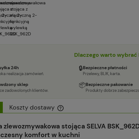
Dlaczego warto wybrać 
🔒
yłka 24h
Bezpieczne płatności
ka realizacja zamówień.
Przelewy, BLIK, karta.
📦
wdzony sklep
Bezpieczne pakowanie
ące zadowolonych klientów.
Produkty dobrze zabezpiecz
Koszty dostawy
Cena nie zawiera ewentualnych kosztów
ia zlewozmywakowa stojąca SELVA BSK_962D
płatności
oczesny komfort w kuchni