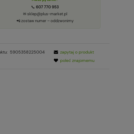
📞
607 770 953
✉ sklep@plus-market.pl
📲 zostaw numer – oddzwonimy
ktu:
5905358225004
zapytaj o produkt
poleć znajomemu