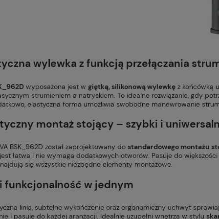
tyczna wylewka z funkcją przełączania stru
K_962D
wyposażona jest w
giętką, silikonową wylewkę
z końcówką u
asycznym strumieniem a natryskiem. To idealne rozwiązanie, gdy potr
atkowo, elastyczna forma umożliwia swobodne manewrowanie strumie
tyczny montaż stojący – szybki i uniwersal
VA BSK_962D został zaprojektowany do
standardowego montażu st
a jest łatwa i nie wymaga dodatkowych otworów. Pasuje do większośc
znajdują się wszystkie niezbędne elementy montażowe.
 i funkcjonalność w jednym
tyczna linia, subtelne wykończenie oraz ergonomiczny uchwyt sprawiaj
e i pasuje do każdej aranżacji. Idealnie uzupełni wnętrza w stylu
ska