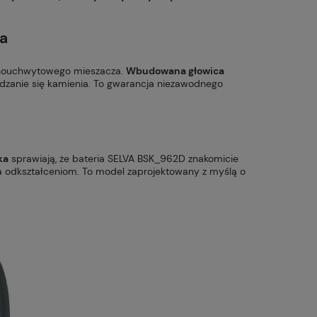
a
nouchwytowego mieszacza.
Wbudowana głowica
dzanie się kamienia. To gwarancja niezawodnego
e
ka
sprawiają, że bateria SELVA BSK_962D znakomicie
ga odkształceniom. To model zaprojektowany z myślą o