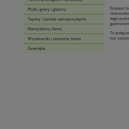
Szukasz b
Płytki, gresy i glazury
nowocze
tego potrz
Tapety i panele samoprzylepne
gastronom
Wentylatory, klima
To połącz
czy czyszc
Wycieraczki i sztuczna trawa
Zwierzęta