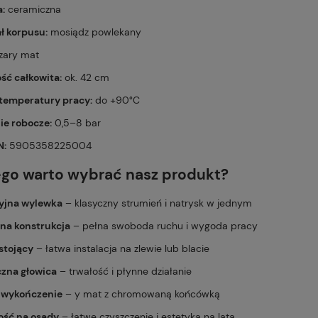
a:
ceramiczna
ał korpusu:
mosiądz powlekany
zary mat
ść całkowita:
ok. 42 cm
 temperatury pracy:
do +90°C
nie robocze:
0,5–8 bar
N:
5905358225004
ego warto wybrać nasz produkt?
cyjna wylewka
– klasyczny strumień i natrysk w jednym
zna konstrukcja
– pełna swoboda ruchu i wygoda pracy
 stojący
– łatwa instalacja na zlewie lub blacie
czna głowica
– trwałość i płynne działanie
e wykończenie
– y mat z chromowaną końcówką
ość na osady
– łatwe czyszczenie i estetyka na lata