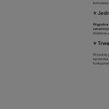
końcówka 
⭐ Jed
Wygodna r
ceramicz
działania 
⭐ Trwa
Wysokiej 
sprawdza 
funkcjonal