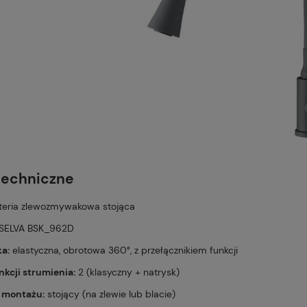
techniczne
eria zlewozmywakowa stojąca
SELVA BSK_962D
a:
elastyczna, obrotowa 360°, z przełącznikiem funkcji
unkcji strumienia:
2 (klasyczny + natrysk)
 montażu:
stojący (na zlewie lub blacie)