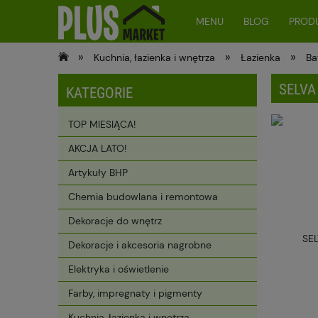
MENU
BLOG
PRODU
»
»
»
Kuchnia, łazienka i wnętrza
Łazienka
Ba
SELVA
KATEGORIE
TOP MIESIĄCA!
AKCJA LATO!
Artykuły BHP
Chemia budowlana i remontowa
Dekoracje do wnętrz
Dekoracje i akcesoria nagrobne
Elektryka i oświetlenie
Farby, impregnaty i pigmenty
Kuchnia, łazienka i wnętrza