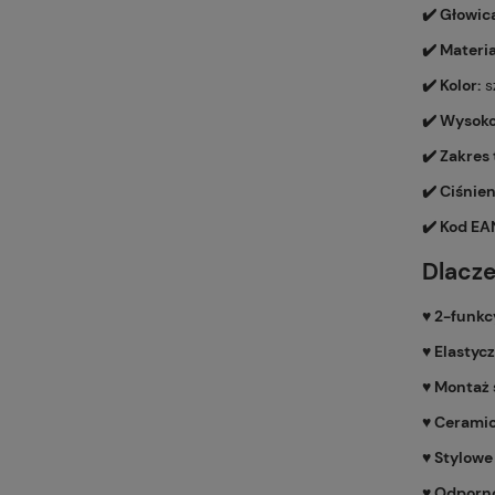
✔️ Głowic
✔️ Materi
✔️ Kolor:
s
✔️ Wysoko
✔️ Zakres
✔️ Ciśnie
✔️ Kod EA
Dlacz
♥️ 2-funk
♥️ Elastyc
♥️ Montaż
♥️ Cerami
♥️ Stylow
♥️ Odporn