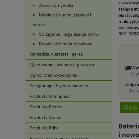
Zlewy i umywalki
Meble do kuchni, łazienki i
wnętrz
Sprzątanie i organizacja domu
Drzwi i akcesoria drzwiowe
Narzędzia, warsztat i garaż
Ogrzewanie i akcesoria grzewcze
🚚
Wys
Szyb
Ogród oraz wypoczynek
⭐
Spra
Pielęgnacja i higiena osobista
Tysi
Produkty Greinplast
Opis
Produkty Besten
Produkty Stalco
Bater
Produkty Etika
i now
Panele podłogowe i podkłady