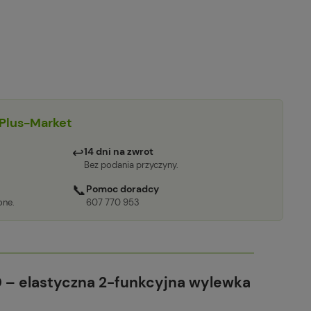
Plus-Market
↩
14 dni na zwrot
Bez podania przyczyny.
📞
Pomoc doradcy
one.
607 770 953
 – elastyczna 2-funkcyjna wylewka