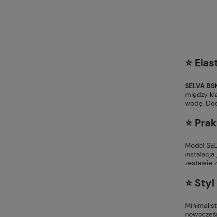
⭐ Elas
SELVA BS
między kl
wodę. Dod
⭐ Prak
Model SEL
instalacj
zestawie 
⭐ Styl
Minimalis
nowocześni