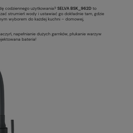
godę codziennego użytkowania?
SELVA BSK_962D
to
czać strumień wody i ustawiać go dokładnie tam, gdzie
dealnym wyborem do każdej kuchni – domowej,
 naczyń, napełnianie dużych garnków, płukanie warzyw
ojektowana bateria!