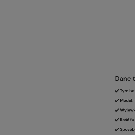
Dane 
✔️ Typ:
bat
✔️ Model:
✔️ Wylewk
✔️ Ilość f
✔️ Sposób