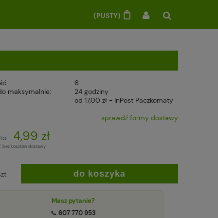
(PUSTY)
ść:
6
do maksymalnie:
24 godziny
od 17,00 zł
- InPost Paczkomaty
sprawdź formy dostawy
4,99 zł
to:
T, bez kosztów dostawy
do koszyka
szt
Masz pytanie?
📞
607 770 953