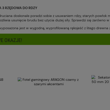
Cena nie zawiera ewentualnych kosztów
A 3 RZĘDOWA DO RDZY
płatności
ruciana doskonale poradzi sobie z usuwaniem rdzy, starych powłok mal
ożliwia usunięcie brudu bez użycia dużej siły. Sprawdzi się zarówno
wyposażona jest w wygodną, wyprofilowaną rękojeść z litego drewna 
E OKAZJE!