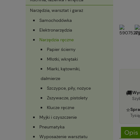
Narzędzia, warsztat i garaż
Samochodówka
Elektronarzędzia
Narzędzia ręczne
Papier ścierny
Młotki, wkrętaki
Miarki, kątowniki,
dalmierze
Szczypce, piły, nożyce
🚚
Wys
Zszywacze, pistolety
Szyb
Klucze ręczne
⭐
Spra
Tysi
Myjki i czyszczenie
Pneumatyka
Opis
Wyposażenie warsztatu