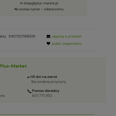
✉ sklep@plus-market.pl
📲 zostaw numer – oddzwonimy
ktu:
5907527916591
zapytaj o produkt
poleć znajomemu
Plus-Market
↩
14 dni na zwrot
Bez podania przyczyny.
📞
Pomoc doradcy
one.
607 770 953