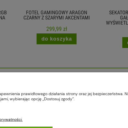
EL GAMINGOWY ARAGON
SEKATOR AKUMULATORO
NY Z SZARYMI AKCENTAMI
GAŁĘZI 50 MM 20 V 
WYŚWIETLACZEM BESTEN B
299,99 zł
336,99 zł
do koszyka
do koszyka
, 22-300 Krasnystaw, woj. lubelskie | sklep@plus-market.pl
apewnienia prawidłowego działania strony oraz jej bezpieczeństwa. Ni
ami, wybierając opcję „Dostosuj zgody”.
 prywatności.
ŚCI I DOSTAWA
INFORMACJE