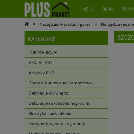
MENU
BLOG
PRODU
»
»
Narzędzia, warsztat i garaż
Narzędzia ręczn
SZCZO
KATEGORIE
TOP MIESIĄCA!
AKCJA LATO!
Artykuły BHP
Chemia budowlana i remontowa
Dekoracje do wnętrz
Dekoracje i akcesoria nagrobne
Elektryka i oświetlenie
Farby, impregnaty i pigmenty
Kuchnia, łazienka i wnętrza