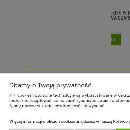
LAMPA PODŁOGOWA LED 6 W RGB
FOT
180° AKUMULATOROWA CZARNA
CZAR
106,99 zł
do koszyka
Plus Market Sp. z o.o. | Zakręcie 2K
Dbamy o Twoją prywatność
Pliki cookies i podobne technologie są wykorzystywane w celu z
możesz zaakceptować lub odrzucić zgodnie ze swoimi preferencj
Zgodę możesz w każdej chwili zmienić lub wycofać.
Więcej informacji o plikach cookies znajdziesz w naszej Polityce
O FIRMIE
PŁATNO