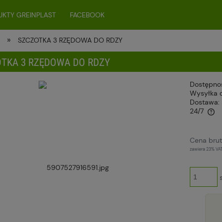
KTY GREINPLAST
FACEBOOK
»
e
SZCZOTKA 3 RZĘDOWA DO RDZY
TKA 3 RZĘDOWA DO RDZY
Dostępno
Wysyłka 
Dostawa:
24/7
Cena nie zawiera ewentualnych kosztów
Cena brut
płatności
zawiera 23% VA