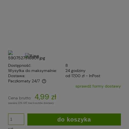
Dostępność:
8
Wysyłka do maksymalnie:
24 godziny
Dostawa:
od 17,00 zł
- InPost
Paczkomaty 24/7
sprawdź formy dostawy
Cena nie zawiera ewentualnych kosztów płatności
4,99 zł
Cena brutto:
zawiera 23% VAT, bez kosztów dostawy
do koszyka
szt