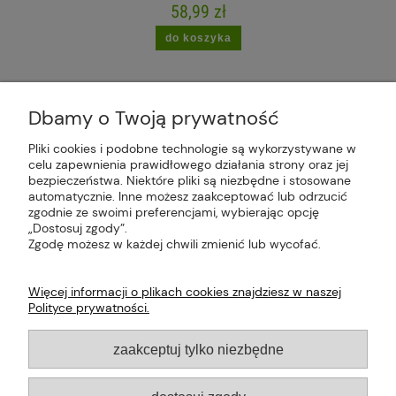
58,99 zł
do koszyka
Dbamy o Twoją prywatność
Pliki cookies i podobne technologie są wykorzystywane w
celu zapewnienia prawidłowego działania strony oraz jej
Plus Market Sp. z o.o. | Zakręcie 2K, 22-300
bezpieczeństwa. Niektóre pliki są niezbędne i stosowane
Krasnystaw, woj. lubelskie | sklep@plus-market.pl
automatycznie. Inne możesz zaakceptować lub odrzucić
| tel: 607 770 953 | NIP: 5170405164
zgodnie ze swoimi preferencjami, wybierając opcję
„Dostosuj zgody”.
Zgodę możesz w każdej chwili zmienić lub wycofać.
Więcej informacji o plikach cookies znajdziesz w naszej
Polityce prywatności.
O FIRMIE
zaakceptuj tylko niezbędne
PŁATNOŚCI I DOSTAWA