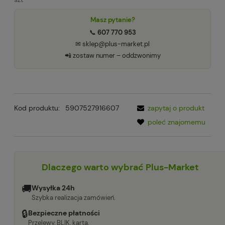
Masz pytanie?
📞
607 770 953
✉ sklep@plus-market.pl
📲 zostaw numer – oddzwonimy
Kod produktu:
5907527916607
zapytaj o produkt
poleć znajomemu
Dlaczego warto wybrać Plus-Market
🚚
Wysyłka 24h
Szybka realizacja zamówień.
🔒
Bezpieczne płatności
Przelewy, BLIK, karta.