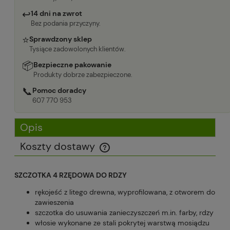
↩
14 dni na zwrot
Bez podania przyczyny.
⭐
Sprawdzony sklep
Tysiące zadowolonych klientów.
📦
Bezpieczne pakowanie
Produkty dobrze zabezpieczone.
📞
Pomoc doradcy
607 770 953
Opis
Koszty dostawy
Cena nie zawiera ewentualnych kosztów płatności
SZCZOTKA 4 RZĘDOWA DO RDZY
rękojeść z litego drewna, wyprofilowana, z otworem do
zawieszenia
szczotka do usuwania zanieczyszczeń m.in. farby, rdzy
włosie wykonane ze stali pokrytej warstwą mosiądzu