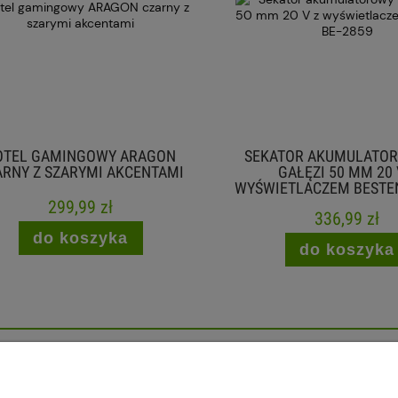
EL GAMINGOWY ARAGON
SEKATOR AKUMULATORO
NY Z SZARYMI AKCENTAMI
GAŁĘZI 50 MM 20 V 
WYŚWIETLACZEM BESTEN B
299,99 zł
336,99 zł
do koszyka
do koszyka
, 22-300 Krasnystaw, woj. lubelskie | sklep@plus-market.pl