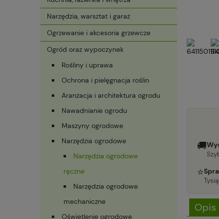
Narzędzia, warsztat i garaż
Ogrzewanie i akcesoria grzewcze
Ogród oraz wypoczynek
Rośliny i uprawa
Ochrona i pielęgnacja roślin
Aranżacja i architektura ogrodu
Nawadnianie ogrodu
Maszyny ogrodowe
Narzędzia ogrodowe
🚚
Wys
Szyb
Narzędzia ogrodowe
⭐
ręczne
Spra
Tysi
Narzędzia ogrodowe
mechaniczne
Opis
Oświetlenie ogrodowe