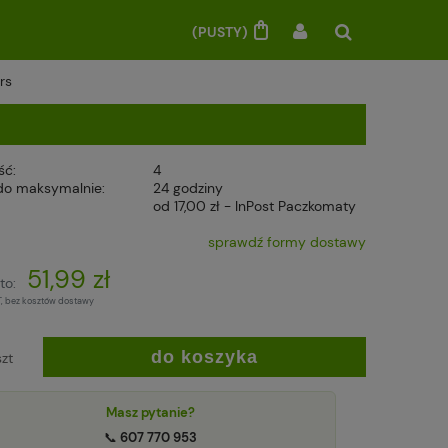
(PUSTY)
rs
ść:
4
do maksymalnie:
24 godziny
od 17,00 zł
- InPost Paczkomaty
sprawdź formy dostawy
51,99 zł
to:
T, bez kosztów dostawy
do koszyka
szt
Masz pytanie?
📞
607 770 953