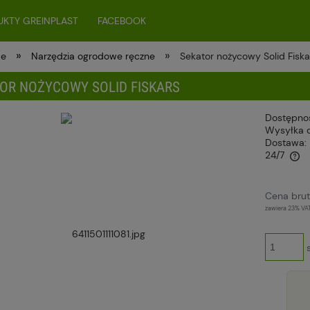
KTY GREINPLAST
FACEBOOK
»
»
we
Narzędzia ogrodowe ręczne
Sekator nożycowy Solid Fiska
OR NOŻYCOWY SOLID FISKARS
Dostępno
Wysyłka 
Dostawa:
24/7
Cena nie zawiera ewentualnych kosztów
Cena brut
płatności
zawiera 23% VA