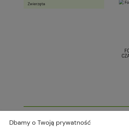
Zwierzęta
LAMPA PODŁOGOWA LED 6 W RGB
FOT
180° AKUMULATOROWA CZARNA
CZAR
106,99 zł
do koszyka
Plus Market Sp. z o.o. | Zakręcie 2K
Dbamy o Twoją prywatność