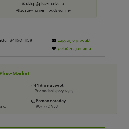
✉ sklep@plus-market.pl
📲 zostaw numer – oddzwonimy
ktu:
6411501111081
zapytaj o produkt
poleć znajomemu
Plus-Market
↩
14 dni na zwrot
Bez podania przyczyny.
📞
Pomoc doradcy
one.
607 770 953