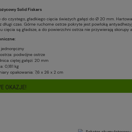
Cena nie zawiera ewentualnych kosztów
ożycowy Solid Fiskars
płatności
ę do czystego, gładkiego cięcia świeżych gałęzi do Ø 20 mm. Hartowan
z długi czas. Górne ruchome ostrze pokryte jest powłoką antyadhezyjną
mu cięcia są gładsze, a do powierzchni ostrza nie przywierają skorup
hniczne:
: jednoręczny
 ostrza: podwójne ostrze
dnica ciętej gałęzi: 20 mm
: 0,181 kg
iary opakowania: 7,6 x 26 x 2 cm
E OKAZJE!