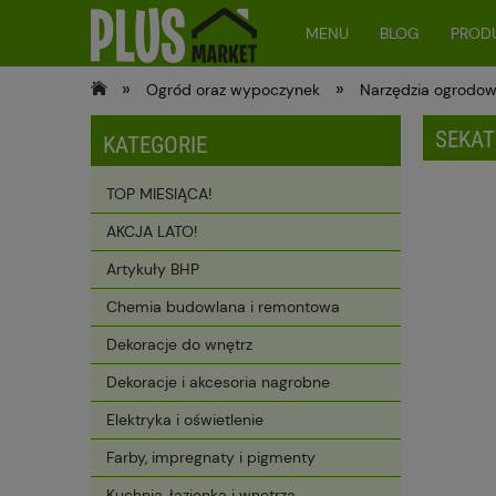
MENU
BLOG
PRODU
»
»
Ogród oraz wypoczynek
Narzędzia ogrodo
SEKAT
KATEGORIE
TOP MIESIĄCA!
AKCJA LATO!
Artykuły BHP
Chemia budowlana i remontowa
Dekoracje do wnętrz
Dekoracje i akcesoria nagrobne
Elektryka i oświetlenie
Farby, impregnaty i pigmenty
Kuchnia, łazienka i wnętrza