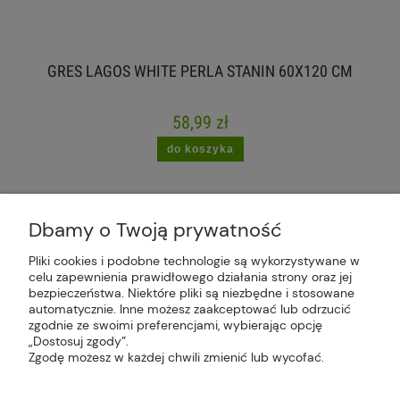
GRES LAGOS WHITE PERLA STANIN 60X120 CM
58,99 zł
do koszyka
Dbamy o Twoją prywatność
Pliki cookies i podobne technologie są wykorzystywane w
celu zapewnienia prawidłowego działania strony oraz jej
Plus Market Sp. z o.o. | Zakręcie 2K, 22-300
bezpieczeństwa. Niektóre pliki są niezbędne i stosowane
Krasnystaw, woj. lubelskie | sklep@plus-market.pl
automatycznie. Inne możesz zaakceptować lub odrzucić
| tel: 607 770 953 | NIP: 5170405164
zgodnie ze swoimi preferencjami, wybierając opcję
„Dostosuj zgody”.
Zgodę możesz w każdej chwili zmienić lub wycofać.