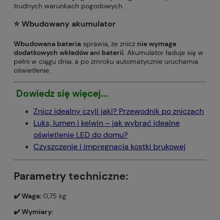
trudnych warunkach pogodowych.
⭐️
Wbudowany akumulator
Wbudowana bateria
sprawia, że znicz
nie wymaga
dodatkowych wkładów ani baterii
. Akumulator ładuje się w
pełni w ciągu dnia, a po zmroku automatycznie uruchamia
oświetlenie.
Dowiedz się więcej...
Znicz idealny czyli jaki? Przewodnik po zniczach
Luks, lumen i kelwin – jak wybrać idealne
oświetlenie LED do domu?
Czyszczenie i impregnacja kostki brukowej
Parametry techniczne:
✔️ Waga:
0,75 kg
✔️ Wymiary: