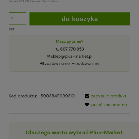
zawiera 23% VAT, bez kosztów dostawy
do koszyka
szt.
Masz pytanie?
📞
607 770 953
✉ sklep@plus-market.pl
📲 zostaw numer – oddzwonimy
Kod produktu:
5903849699310
zapytaj o produkt
poleć znajomemu
Dlaczego warto wybrać Plus-Market