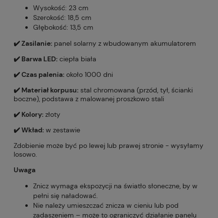
Wysokość: 23 cm
Szerokość: 18,5 cm
Głębokość: 13,5 cm
✔️ Zasilanie:
panel solarny z wbudowanym akumulatorem
✔️ Barwa LED:
ciepła biała
✔️ Czas palenia:
około 1000 dni
✔️ Materiał korpusu:
stal chromowana (przód, tył, ścianki
boczne), podstawa z malowanej proszkowo stali
✔️ Kolory:
złoty
✔️ Wkład:
w zestawie
Zdobienie może być po lewej lub prawej stronie - wysyłamy
losowo.
Uwaga
Znicz wymaga ekspozycji na światło słoneczne, by w
pełni się naładować.
Nie należy umieszczać znicza w cieniu lub pod
zadaszeniem – może to ograniczyć działanie panelu