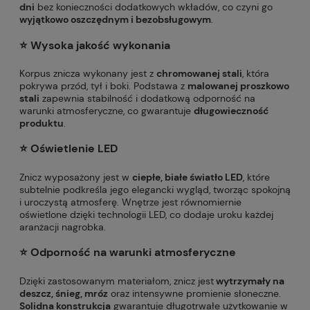
dni
bez konieczności dodatkowych wkładów, co czyni go
wyjątkowo oszczędnym i bezobsługowym
.
⭐️
Wysoka jakość wykonania
Korpus znicza wykonany jest z
chromowanej stali
, która
pokrywa przód, tył i boki. Podstawa z
malowanej proszkowo
stali
zapewnia stabilność i dodatkową odporność na
warunki atmosferyczne, co gwarantuje
długowieczność
produktu
.
⭐️
Oświetlenie LED
Znicz wyposażony jest w
ciepłe, białe światło LED
, które
subtelnie podkreśla jego elegancki wygląd, tworząc spokojną
i uroczystą atmosferę. Wnętrze jest równomiernie
oświetlone dzięki technologii LED, co dodaje uroku każdej
aranżacji nagrobka.
⭐️
Odporność na warunki atmosferyczne
Dzięki zastosowanym materiałom, znicz jest
wytrzymały na
deszcz, śnieg, mróz
oraz intensywne promienie słoneczne.
Solidna konstrukcja
gwarantuje długotrwałe użytkowanie w