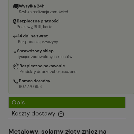
🚚
Wysyłka 24h
Szybka realizacja zamówień.
🔒
Bezpieczne płatności
Przelewy, BLIK, karta.
↩
14 dni na zwrot
Bez podania przyczyny.
⭐
Sprawdzony sklep
Tysiące zadowolonych klientów.
📦
Bezpieczne pakowanie
Produkty dobrze zabezpieczone.
📞
Pomoc doradcy
607 770 953
Opis
Koszty dostawy
Cena nie zawiera ewentualnych kosztów płatności
Metalowy, solarny złoty znicz na