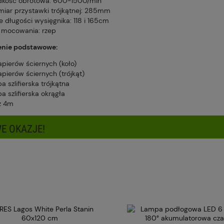
dkość obrotowa: 600-1500/min
iar przystawki trójkątnej: 285mm
e długości wysięgnika: 118 i 165cm
 mocowania: rzep
nie podstawowe:
apierów ściernych (koło)
pierów ściernych (trójkąt)
a szlifierska trójkątna
a szlifierska okrągła
ż 4m
E OKAZJE!