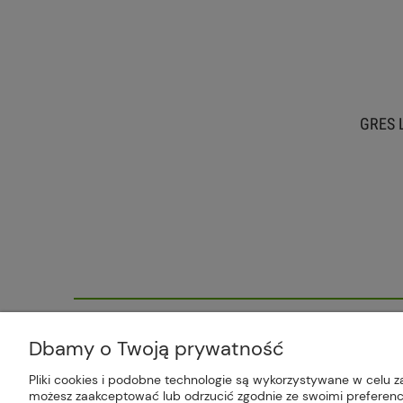
TABLETKI SOLNE PREMIUM 20 KG
GRES L
SÓL DO ZMIĘKCZACZY KAMSOL
47,99 zł
do koszyka
Plus Market Sp. z o.o. | Zakręcie 2K
Dbamy o Twoją prywatność
Pliki cookies i podobne technologie są wykorzystywane w celu z
możesz zaakceptować lub odrzucić zgodnie ze swoimi preferencj