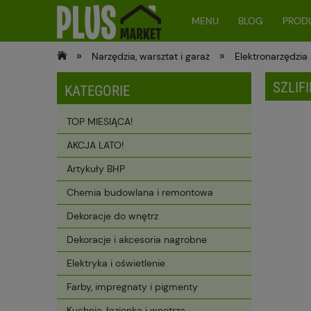
MENU
BLOG
PRODU
»
»
Narzędzia, warsztat i garaż
Elektronarzędzia
SZLIF
KATEGORIE
TOP MIESIĄCA!
AKCJA LATO!
Artykuły BHP
Chemia budowlana i remontowa
Dekoracje do wnętrz
Dekoracje i akcesoria nagrobne
Elektryka i oświetlenie
Farby, impregnaty i pigmenty
Kuchnia, łazienka i wnętrza