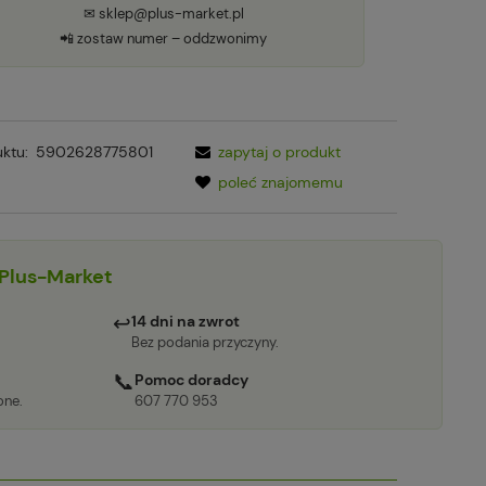
✉ sklep@plus-market.pl
📲 zostaw numer – oddzwonimy
ktu:
5902628775801
zapytaj o produkt
poleć znajomemu
Plus-Market
↩
14 dni na zwrot
Bez podania przyczyny.
📞
Pomoc doradcy
one.
607 770 953