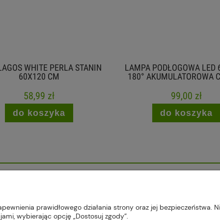
AGOS WHITE PERLA STANIN
LAMPA PODŁOGOWA LED 6
60X120 CM
180° AKUMULATOROWA C
58,99 zł
99,00 zł
do koszyka
do koszyka
, 22-300 Krasnystaw, woj. lubelskie | sklep@plus-market.pl
apewnienia prawidłowego działania strony oraz jej bezpieczeństwa. Ni
ami, wybierając opcję „Dostosuj zgody”.