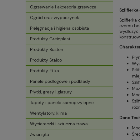
Ogrzewanie i akcesoria grzewcze
Szlifierk
Ogród oraz wypoczynek
Szlifierka
czemu bez
Pielęgnacja i higiena osobista
wydłużyć 
konstruowa
Produkty Greinplast
Charakte
Produkty Besten
Pły
Produkty Stalco
Wyd
Szl
Produkty Etika
mie
Panele podłogowe i podkłady
Szli
Moż
Płytki, gresy i glazury
Moc
Szl
Tapety i panele samoprzylepne
róż
Wentylatory, klima
Dane Tec
Wycieraczki i sztuczna trawa
Moc
Śre
Zwierzęta