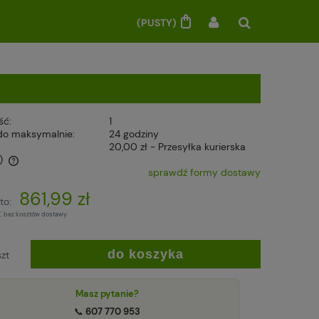
(PUSTY)
ść:
1
do maksymalnie:
24 godziny
20,00 zł
- Przesyłka kurierska
)
sprawdź formy dostawy
861,99 zł
to:
T, bez kosztów dostawy
do koszyka
szt
Masz pytanie?
📞
607 770 953