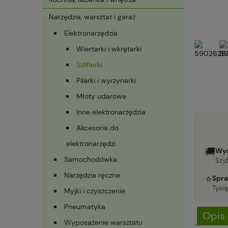
Narzędzia, warsztat i garaż
Elektronarzędzia
Wiertarki i wkrętarki
Szlifierki
Pilarki i wyrzynarki
Młoty udarowe
Inne elektronarzędzia
Akcesoria do
elektronarzędzi
🚚
Wys
Samochodówka
Szyb
Narzędzia ręczne
⭐
Spra
Tysi
Myjki i czyszczenie
Pneumatyka
Opis
Wyposażenie warsztatu