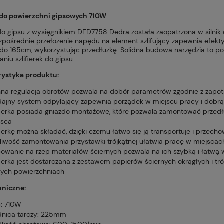
Cena nie zawiera ewentualnych kosztów
a do powierzchni gipsowych 710W
płatności
 do gipsu z wysięgnikiem DED7758 Dedra została zaopatrzona w silnik
pośrednie przełożenie napędu na element szlifujący zapewnia efekt
do 165cm, wykorzystując przedłużkę. Solidna budowa narzędzia to p
niu szlifierek do gipsu.
rystyka produktu:
nna regulacja obrotów pozwala na dobór parametrów zgodnie z zap
ajny system odpylający zapewnia porządek w miejscu pracy i dobrą 
ifierka posiada gniazdo montażowe, które pozwala zamontować przedłu
jsca
fierkę można składać, dzięki czemu łatwo się ją transportuje i przech
liwość zamontowania przystawki trójkątnej ułatwia pracę w miejsca
owanie na rzep materiałów ściernych pozwala na ich szybką i łatwą
ifierka jest dostarczana z zestawem papierów ściernych okrągłych i tr
nych powierzchniach
hniczne:
: 710W
dnica tarczy: 225mm