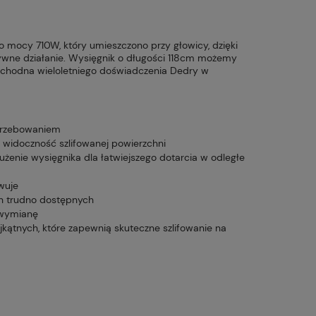
 o mocy 710W, który umieszczono przy głowicy, dzięki
ywne działanie. Wysięgnik o długości 118cm możemy
ochodna wieloletniego doświadczenia Dedry w
otrzebowaniem
widoczność szlifowanej powierzchni
żenie wysięgnika dla łatwiejszego dotarcia w odległe
owuje
ch trudno dostępnych
 wymianę
ójkątnych, które zapewnią skuteczne szlifowanie na