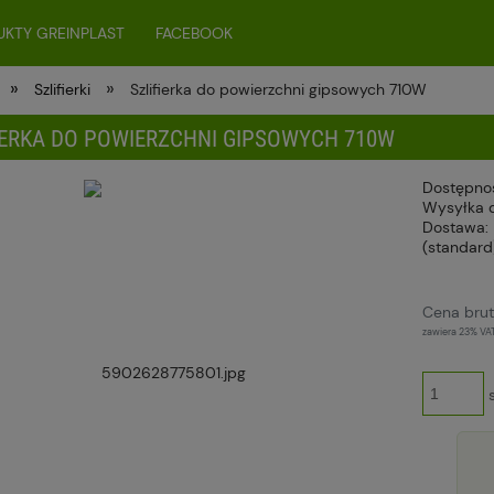
KTY GREINPLAST
FACEBOOK
»
»
Szlifierki
Szlifierka do powierzchni gipsowych 710W
IERKA DO POWIERZCHNI GIPSOWYCH 710W
Dostępno
Wysyłka 
Dostawa:
(standard
Cena nie zawiera ewentualnych kosztów
Cena brut
płatności
zawiera 23% VA