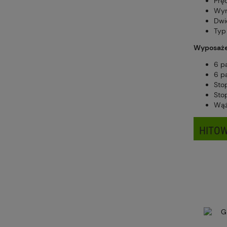
Prę
Wym
Dwi
Typ
Wyposaże
6 p
6 pa
Stop
Stop
Wą
HITOW