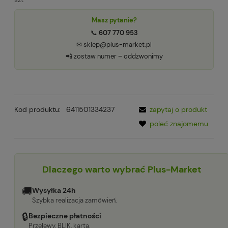
Masz pytanie?
📞
607 770 953
✉ sklep@plus-market.pl
📲 zostaw numer – oddzwonimy
Kod produktu:
6411501334237
zapytaj o produkt
poleć znajomemu
Dlaczego warto wybrać Plus-Market
🚚
Wysyłka 24h
Szybka realizacja zamówień.
🔒
Bezpieczne płatności
Przelewy, BLIK, karta.