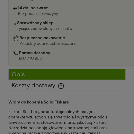
↩
14 dni na zwrot
Bez podania przyczyny.
⭐
Sprawdzony sklep
Tysiące zadowolonych klientów.
📦
Bezpieczne pakowanie
Produkty dobrze zabezpieczone.
📞
Pomoc doradcy
607 770 953
Opis
Koszty dostawy
Cena nie zawiera ewentualnych kosztów płatności
Widły do kopania Solid Fiskars
Fiskars Solid to gama funkcjonalnych narzędzi
charakteryzujących się trwałością i wytrzymałością,
uniwersalnym zastosowaniem oraz jakością Fiskars.
Narzędzia posiadają głowicę z hartowanej stali oraz
wygodną rączkę z tworzywa w kształcie litery D.