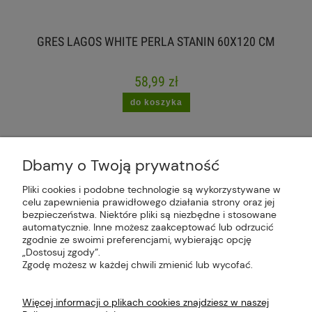
GRES LAGOS WHITE PERLA STANIN 60X120 CM
58,99 zł
do koszyka
Dbamy o Twoją prywatność
Pliki cookies i podobne technologie są wykorzystywane w
celu zapewnienia prawidłowego działania strony oraz jej
Plus Market Sp. z o.o. | Zakręcie 2K, 22-300
bezpieczeństwa. Niektóre pliki są niezbędne i stosowane
Krasnystaw, woj. lubelskie | sklep@plus-market.pl
automatycznie. Inne możesz zaakceptować lub odrzucić
| tel: 607 770 953 | NIP: 5170405164
zgodnie ze swoimi preferencjami, wybierając opcję
„Dostosuj zgody”.
Zgodę możesz w każdej chwili zmienić lub wycofać.
Więcej informacji o plikach cookies znajdziesz w naszej