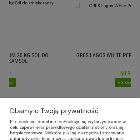
 DO
GRES LAGOS WHITE PERLA STANIN 60X120 C
58,99 zł
do koszyka
Dbamy o Twoją prywatność
Pliki cookies i podobne technologie są wykorzystywane w
celu zapewnienia prawidłowego działania strony oraz jej
Plus Market Sp. z o.o. | Zakręcie 2K, 22-300
bezpieczeństwa. Niektóre pliki są niezbędne i stosowane
Krasnystaw, woj. lubelskie | sklep@plus-market.pl
automatycznie. Inne możesz zaakceptować lub odrzucić